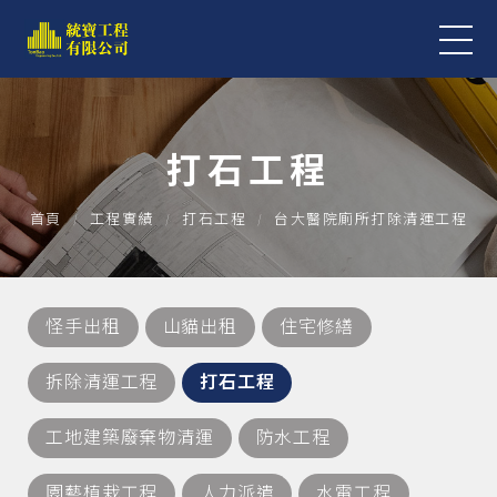
打石工程
首頁
工程實績
打石工程
台大醫院廁所打除清運工程
怪手出租
山貓出租
住宅修繕
拆除清運工程
打石工程
工地建築廢棄物清運
防水工程
園藝植栽工程
人力派遣
水電工程