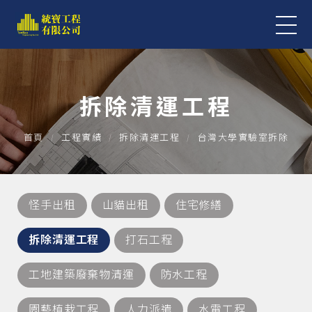
拆除清運工程
首頁
工程實績
拆除清運工程
台灣大學實驗室拆除
怪手出租
山貓出租
住宅修繕
拆除清運工程
打石工程
工地建築廢棄物清運
防水工程
園藝植栽工程
人力派遣
水電工程